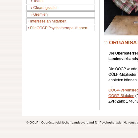
Team
Clearingstelle
Gremien
Interesse an Mitarbeit
Für OÖGP Psychotherapeut:innen
ORGANISA
Die
Oberösterrei
Landesverbands 
Die OÖGP wurde v
OÖLP-Mitglieder K
anbieten können.
OÖGP-Vereinsreg
OÖGP-Statuten
(
ZVR Zahl: 17464
© OÖLP - Oberösterreichischer Landesverband für Psychotherapie, Herrenstr